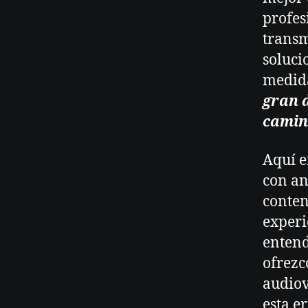
profes
transm
soluci
medida
gran d
camino
Aquí e
con an
conten
experi
entend
ofrezc
audiov
esta e