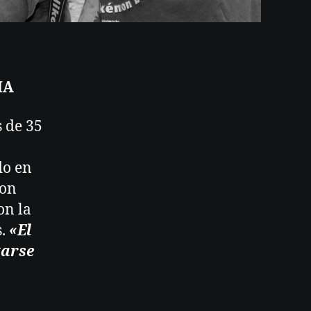
MA
 de 35
do en
con
on la
s.
«El
tarse