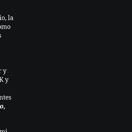
o, la
como
s
r y
K y
ntes
o,
 mi