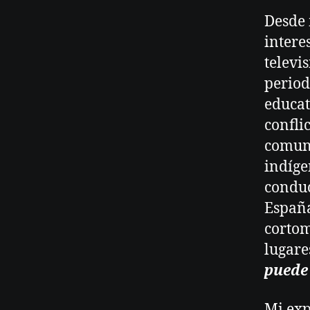
Desde 
intere
televi
period
educat
confli
comuni
indíge
conduc
España
cortom
lugare
puede 
Mi exp